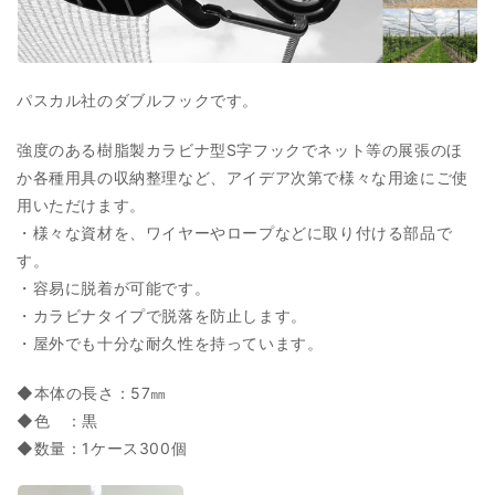
パ
パ
ッ
ッ
ク
ク
300
300
パスカル社のダブルフックです。
ヶ
ヶ
入
入
強度のある樹脂製カラビナ型S字フックでネット等の展張のほ
の
の
か各種用具の収納整理など、アイデア次第で様々な用途にご使
数
数
用いただけます。
量
量
・様々な資材を、ワイヤーやロープなどに取り付ける部品で
を
を
す。
減
増
・容易に脱着が可能です。
ら
や
・カラビナタイプで脱落を防止します。
す
す
・屋外でも十分な耐久性を持っています。
◆本体の長さ：57㎜
◆色 ：黒
◆数量：1ケース300個