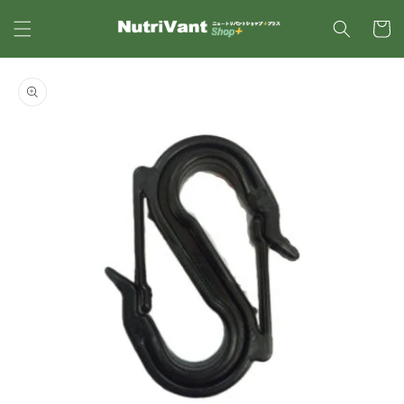
コンテ
カ
ンツに
ー
進む
ト
商品情
報にス
キップ