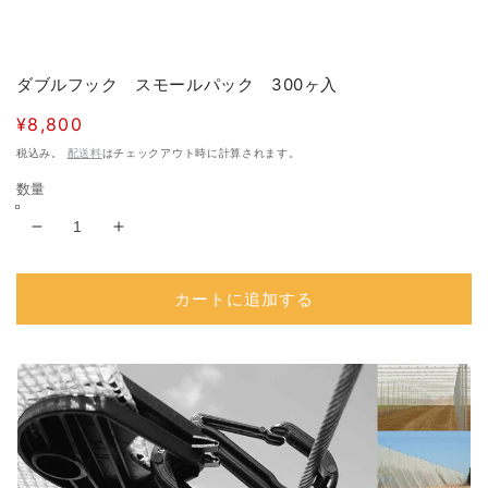
モ
ダブルフック スモールパック 300ヶ入
ー
ダ
通
¥8,800
ル
で
常
税込み。
配送料
はチェックアウト時に計算されます。
メ
価
デ
数量
格
ィ
ア
ダ
ダ
(1)
を
ブ
ブ
開
ル
ル
カートに追加する
く
フ
フ
ッ
ッ
ク
ク
ス
ス
モ
モ
ー
ー
ル
ル