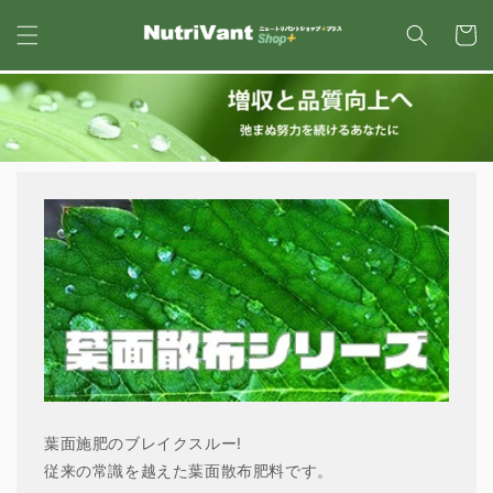
コンテ
カ
ンツに
ー
進む
ト
葉面施肥のブレイクスルー!
従来の常識を越えた葉面散布肥料です。