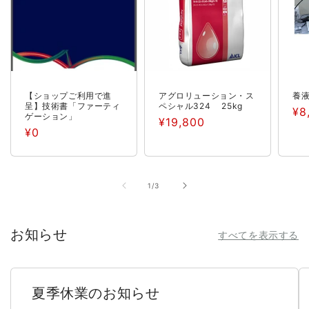
【ショップご利用で進
アグロリューション・ス
養
呈】技術書「ファーティ
ペシャル324 25kg
通
¥8
ゲーション」
通
¥19,800
常
通
¥0
常
価
常
価
格
価
格
格
の
1
/
3
お知らせ
すべてを表示する
夏季休業のお知らせ